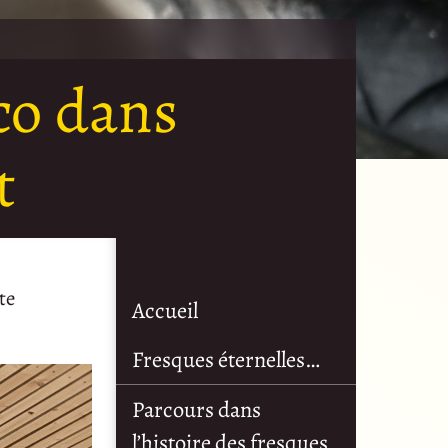
co dans
t
te
Accueil
Fresques éternelles…
Parcours dans
l’histoire des fresques