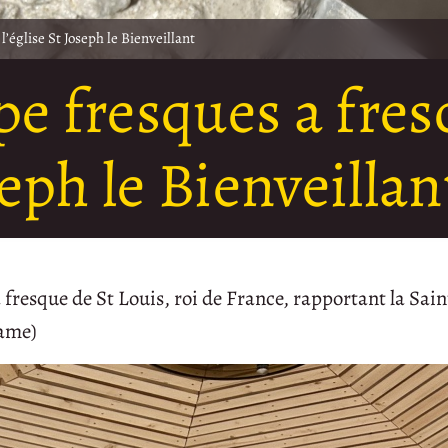
’église St Joseph le Bienveillant
pe fresques a fres
seph le Bienveillan
a fresque de St Louis, roi de France, rapportant la Sain
Dame)