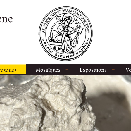
ène
Mosaïques
Expositions
Vo
resques