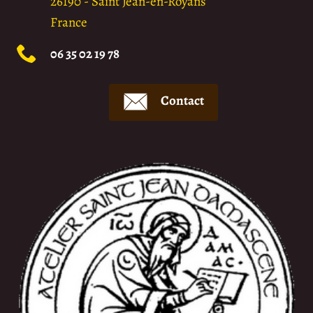
26190
-
Saint Jean-en-Royans
France
06 35 02 19 78
Contact