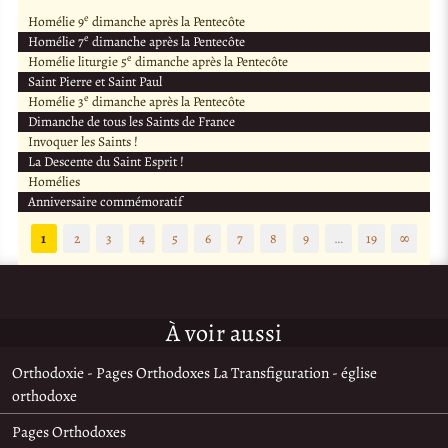
e
Homélie 9
dimanche après la Pentecôte
e
Homélie 7
dimanche après la Pentecôte
e
Homélie liturgie 5
dimanche après la Pentecôte
Saint Pierre et Saint Paul
e
Homélie 3
dimanche après la Pentecôte
Dimanche de tous les Saints de France
Invoquer les Saints !
La Descente du Saint Esprit !
Homélies
Anniversaire commémoratif
1
2
3
4
5
6
7
8
9
…
19
∞
À voir aussi
Orthodoxie - Pages Orthodoxes La Transfiguration - église
orthodoxe
Pages Orthodoxes