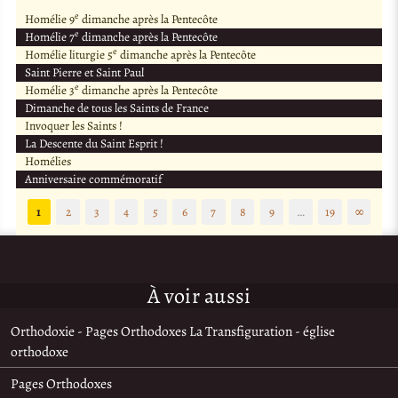
e
Homélie 9
dimanche après la Pentecôte
e
Homélie 7
dimanche après la Pentecôte
e
Homélie liturgie 5
dimanche après la Pentecôte
Saint Pierre et Saint Paul
e
Homélie 3
dimanche après la Pentecôte
Dimanche de tous les Saints de France
Invoquer les Saints !
La Descente du Saint Esprit !
Homélies
Anniversaire commémoratif
1
2
3
4
5
6
7
8
9
…
19
∞
À voir aussi
Orthodoxie - Pages Orthodoxes La Transfiguration - église
orthodoxe
Pages Orthodoxes