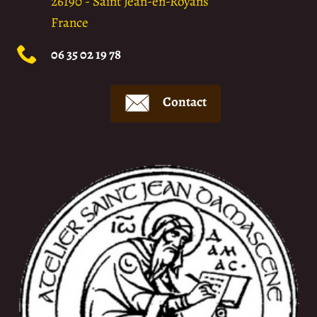
26190
-
Saint Jean-en-Royans
France
06 35 02 19 78
Contact