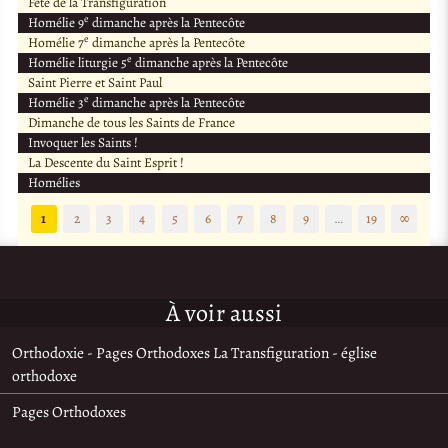
Fête de la Transfiguration
e
Homélie 9
dimanche après la Pentecôte
e
Homélie 7
dimanche après la Pentecôte
e
Homélie liturgie 5
dimanche après la Pentecôte
Saint Pierre et Saint Paul
e
Homélie 3
dimanche après la Pentecôte
Dimanche de tous les Saints de France
Invoquer les Saints !
La Descente du Saint Esprit !
Homélies
1
2
3
4
5
6
7
8
9
…
19
∞
À voir aussi
Orthodoxie - Pages Orthodoxes La Transfiguration - église
orthodoxe
Pages Orthodoxes