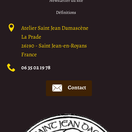
NewsLetter du site
Définitions
Atelier Saint Jean Damascène
La Prade
26190
-
Saint Jean-en-Royans
France
06 35 02 19 78
Contact