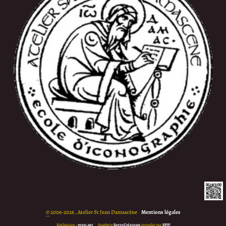
©
2006-2026 , Atelier St Jean Damascène
•
Mentions légales
Réalisation :
pyrat.net
•
Squelette
SoyezCréateurs
propulsé par
SPIP