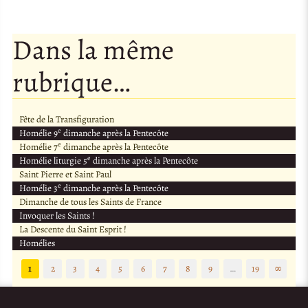
Dans la même
rubrique…
Fête de la Transfiguration
e
Homélie 9
dimanche après la Pentecôte
e
Homélie 7
dimanche après la Pentecôte
e
Homélie liturgie 5
dimanche après la Pentecôte
Saint Pierre et Saint Paul
e
Homélie 3
dimanche après la Pentecôte
Dimanche de tous les Saints de France
Invoquer les Saints !
La Descente du Saint Esprit !
Homélies
1
2
3
4
5
6
7
8
9
…
19
∞