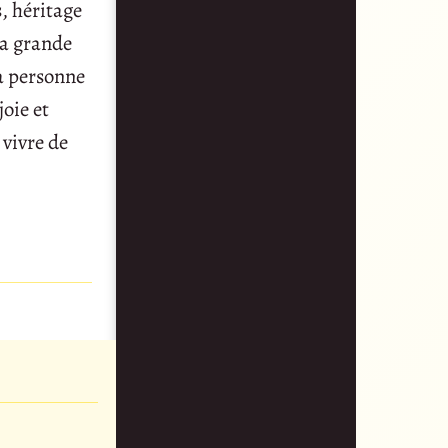
s, héritage
la grande
La personne
oie et
 vivre de