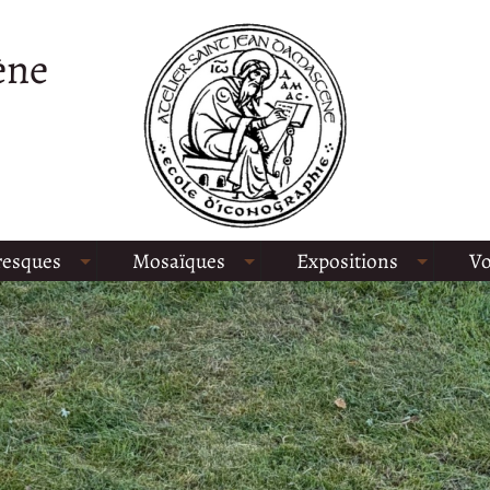
ène
resques
Mosaïques
Expositions
Vo