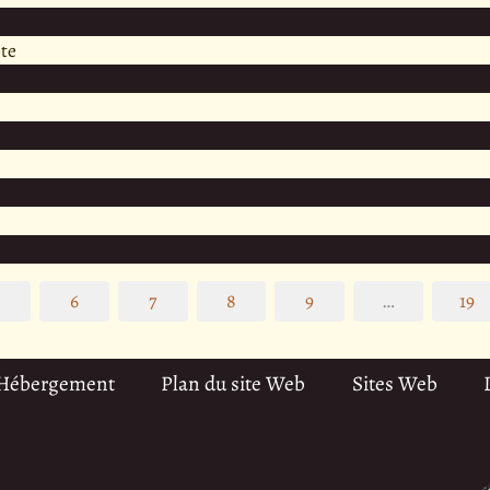
te
5
6
7
8
9
…
19
 Hébergement
Plan du site Web
Sites Web