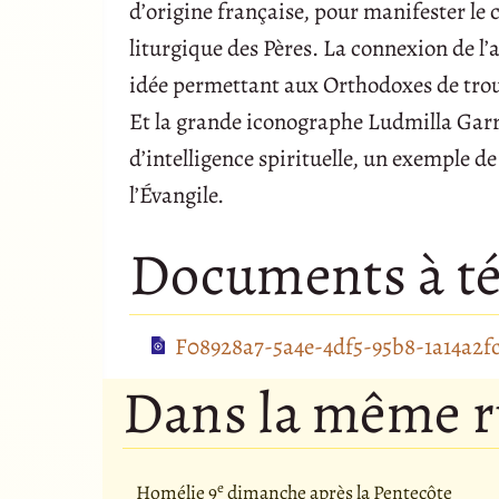
d’origine française, pour manifester le c
liturgique des Pères. La connexion de l’a
idée permettant aux Orthodoxes de trouv
Et la grande iconographe Ludmilla Garri
d’intelligence spirituelle, un exemple de
l’Évangile.
Documents à té
F08928a7-5a4e-4df5-95b8-1a14a2f
Dans la même 
e
Homélie 9
dimanche après la Pentecôte