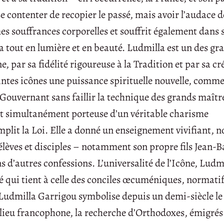
e contenter de recopier le passé, mais avoir l’audace d
es souffrances corporelles et souffrit également dans 
ma tout en lumière et en beauté. Ludmilla est un des gr
 par sa fidélité rigoureuse à la Tradition et par sa cr
intes icônes une puissance spirituelle nouvelle, comme 
ouvernant sans faillir la technique des grands maîtres
it simultanément porteuse d’un véritable charisme
plit la Loi. Elle a donné un enseignement vivifiant, n
èves et disciples – notamment son propre fils Jean-Ba
’autres confessions. L’universalité de l’Icône, Ludmi
té qui tient à celle des conciles œcuméniques, normati
e Ludmilla Garrigou symbolise depuis un demi-siècle le
ieu francophone, la recherche d’Orthodoxes, émigrés