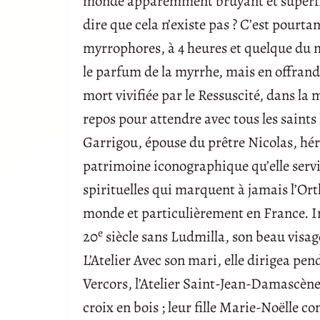
monde apparemment bruyant et superficie
dire que cela n’existe pas ? C’est pourtan
myrrophores, à 4 heures et quelque du m
le parfum de la myrrhe, mais en offrande
mort vivifiée par le Ressuscité, dans la 
repos pour attendre avec tous les saints
Garrigou, épouse du prêtre Nicolas, hérit
patrimoine iconographique qu’elle servi
spirituelles qui marquent à jamais l’Or
monde et particulièrement en France. Im
e
20
siècle sans Ludmilla, son beau visage
L’Atelier Avec son mari, elle dirigea pe
Vercors, l’Atelier Saint-Jean-Damascène, o
croix en bois ; leur fille Marie-Noëlle c