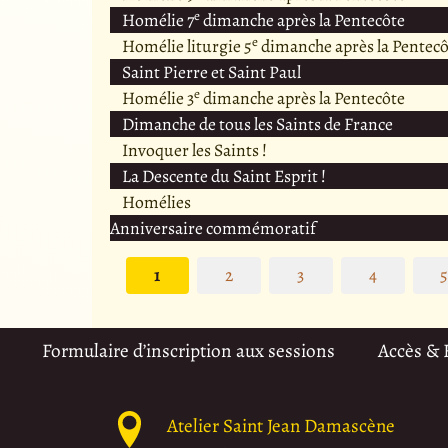
e
Homélie 7
dimanche après la Pentecôte
e
Homélie liturgie 5
dimanche après la Pentecô
Saint Pierre et Saint Paul
e
Homélie 3
dimanche après la Pentecôte
Dimanche de tous les Saints de France
Invoquer les Saints !
La Descente du Saint Esprit !
Homélies
Anniversaire commémoratif
1
2
3
4
Formulaire d’inscription aux sessions
Accès &
Atelier Saint Jean Damascène