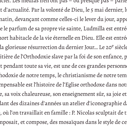
l. Les médias n’en ont pas – ou presque pas – parlé 
t d’actualité. Par la volonté de Dieu, le 5 mai dernier, 
atin, devançant comme celles-ci le lever du jour, app
 le parfum de sa propre vie sainte, Ludmilla est entré
mort habitacle de la vie éternelle en Dieu. Elle est entr
e
 la glorieuse résurrection du dernier Jour… Le 20
siècl
ière de l’Orthodoxie slave par la foi de son enfance, p
t pendant toute sa vie, est une de ces grandes personn
thodoxie de notre temps, le christianisme de notre tem
pensable est l’histoire de l’Eglise orthodoxe dans not
, sa voix chaleureuse, son enseignement sûr, sa joie et 
ndant des dizaines d’années un atelier d’iconographie d
ù l’on travaillait en famille : P. Nicolas sculptait de t
omposait, et compose, des mosaïques dans le style de ce