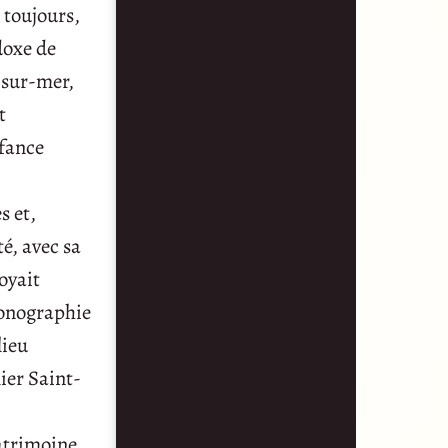
 toujours,
doxe de
-sur-mer,
t
nfance
s et,
té, avec sa
oyait
iconographie
lieu
ier Saint-
patrimoine