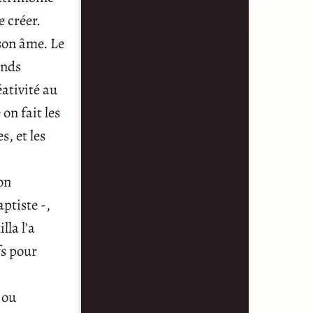
e créer.
son âme. Le
ands
éativité au
on fait les
, et les
on
ptiste -,
lla l’a
fs pour
 ou