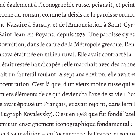
rmé également à l’iconographie russe, peignait, et peint
proche du roman, comme la déisis de la paroisse ortho
int-Nazaire à Sanary, et de l’Annonciation à Saint-Cyr
de Saint-Jean-en-Royans, depuis 1976. Une paroisse s’y es
 Dormition, dans le cadre de la Métropole grecque. L’e
ova était née en milieu rural. Elle avait contracté la
en était restée handicapée : elle marchait avec des canne
it un fauteuil roulant. A sept ans environ, elle avait é
entration. C’est là que, d’un vieux moine russe qui v
remiers éléments de ce qui deviendra l’axe de sa vie : l’
 avait épousé un Français, et avait rejoint, dans le mi
Eugraph Kovalevsky). C’est en 1968 que fut fondé l’atel
nsmit un enseignement iconographique fondamental :
 et à sa tradition – en l’occurrence, la France, et son 