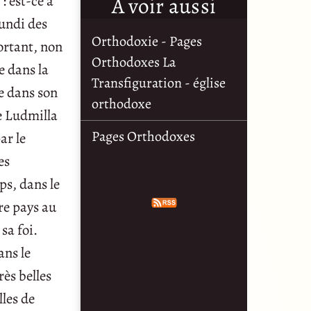
À voir aussi
: est-ce à
lundi des
Orthodoxie - Pages
ortant, non
Orthodoxes La
e dans la
Transfiguration - église
ée dans son
orthodoxe
e Ludmilla
Pages Orthodoxes
ar le
es
ps, dans le
re pays au
sa foi.
ans le
rès belles
lles de