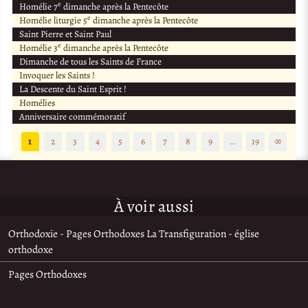
e
Homélie 7
dimanche après la Pentecôte
e
Homélie liturgie 5
dimanche après la Pentecôte
Saint Pierre et Saint Paul
e
Homélie 3
dimanche après la Pentecôte
Dimanche de tous les Saints de France
Invoquer les Saints !
La Descente du Saint Esprit !
Homélies
Anniversaire commémoratif
1
2
3
4
5
6
7
8
9
…
19
∞
À voir aussi
Orthodoxie - Pages Orthodoxes La Transfiguration - église
orthodoxe
Pages Orthodoxes