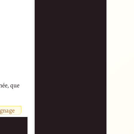
née, que
ignage