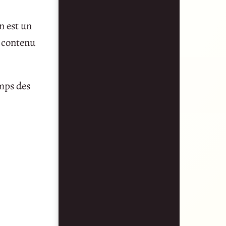
n est un
e contenu
emps des