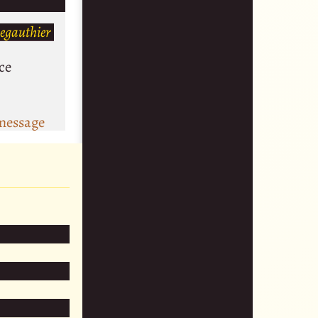
segauthier
ace
message