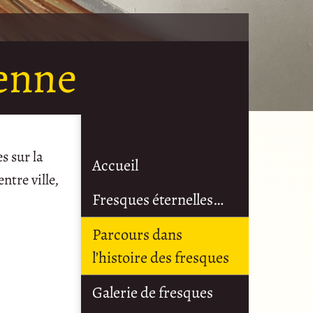
éenne
s sur la
Accueil
ntre ville,
Fresques éternelles…
Parcours dans
l’histoire des fresques
Galerie de fresques