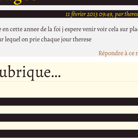
11 février 2013 09:49, par there
n cette annee de la foi j espere venir voir cela sur pl
ur lequel on prie chaque jour therese
Répondre à ce 
rubrique…