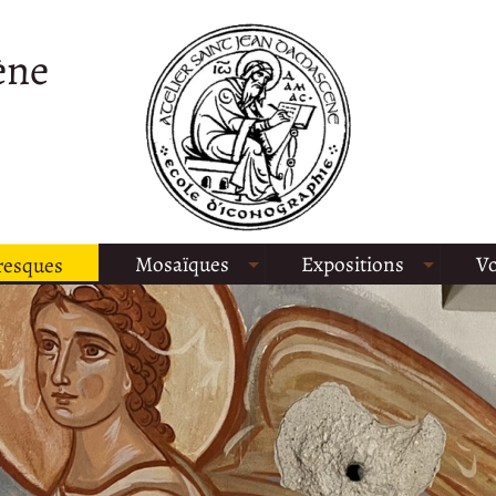
ène
Mosaïques
Expositions
Vo
resques