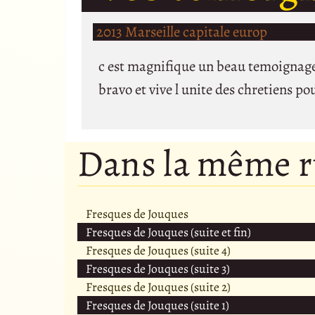
2013 Marseille capitale europ
c est magnifique un beau temoignage e
bravo et vive l unite des chretiens po
Dans la même 
Fresques de Jouques
Fresques de Jouques (suite et fin)
Fresques de Jouques (suite 4)
Fresques de Jouques (suite 3)
Fresques de Jouques (suite 2)
Fresques de Jouques (suite 1)