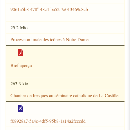
e
9061a5b8-478
-48c4-ba52-7a013469c8cb
25.2 Mio
Procession finale des icônes à Notre Dame
Bref aperçu
263.3 kio
Chantier de fresques au séminaire catholique de La Castille
f08928a7-5a4e-4df5-95b8-1a14a2fcccdd