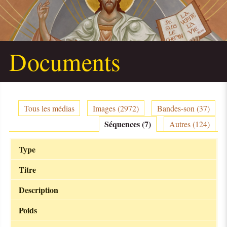
Documents
Tous les médias
Images (2972)
Bandes-son (37)
Séquences (7)
Autres (124)
Type
Titre
Description
Poids