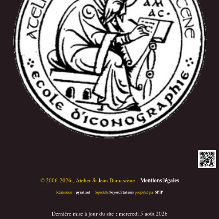
©
2006-2026 , Atelier St Jean Damascène
•
Mentions légales
pyrat.net
SoyezCréateurs
SPIP
Réalisation :
•
Squelette
propulsé par
Dernière mise à jour du site : mercredi 5 août 2026