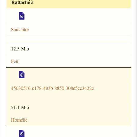
Rattaché à
Sans titre
12.5 Mio
Feu
45630516-c178-483b-8850-308e5cc3422e
51.1 Mio
Homélie