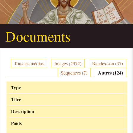
Documents
Tous les médias
Images (2972)
Bandes-son (37)
Autres (124)
Séquences (7)
Type
Titre
Description
Poids