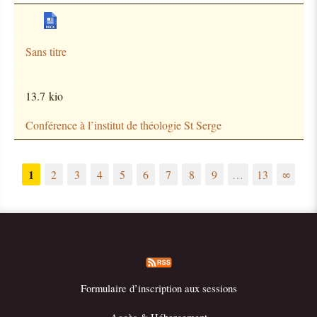
Sans titre
13.7 kio
Conférence à l’institut de théologie St Serge
1
2
3
4
5
6
7
8
9
…
13
∞
Formulaire d’inscription aux sessions